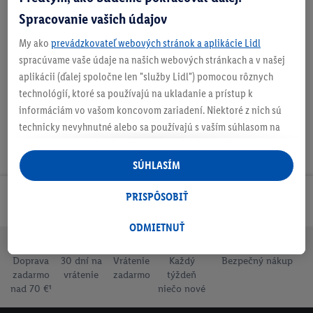
Spracovanie vašich údajov
My ako
prevádzkovateľ webových stránok a aplikácie Lidl
Na stiahnutie
spracúvame vaše údaje na našich webových stránkach a v našej
aplikácii (ďalej spoločne len "služby Lidl") pomocou rôznych
technológií, ktoré sa používajú na ukladanie a prístup k
informáciám vo vašom koncovom zariadení. Niektoré z nich sú
technicky nevyhnutné alebo sa používajú s vaším súhlasom na
pohodlné nastavenie, na zostavovanie štatistík alebo na
personalizovanú reklamu v rámci služieb Lidl aj mimo nich. Ak
SÚHLASÍM
ste účastníkom programu Lidl Plus, na tieto účely sa spracúvajú
aj údaje z vášho nákupného správania v obchode.
PRISPÔSOBIŤ
Odoberaj Newsletter!
Ak tu udelíte svoj súhlas na účely personalizovanej reklamy a
následne si vytvoríte účet Lidl Plus alebo sa prihlásite do svojho
ODMIETNUŤ
existujúceho účtu Lidl Plus, my a náš partner Criteo S.A. môžeme
tiež vytvoriť špeciálny online identifikátor z e-mailovej adresy,
Doprava
30 dní na
Vrátenie
Každý
Bezpečný nákup
zadarmo
vrátenie
zadarmo
týždeň
ktorú tam uvediete, aby sme vás mohli rozpoznať v službách
nad 70 €¹
niečo nové
prevádzkovaných tretími stranami a zobrazovať vám
personalizovanú reklamu. Na tento účel môže byť vaša