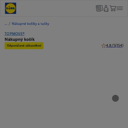
/
Nákupné košíky a tašky
TOPMOVE®
Nákupný košík
4.8/5
(154)
Odporúčané zákazníkmi
4.8 z 5 hviezdi