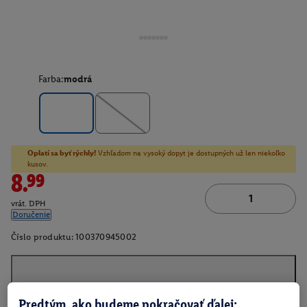
Farba:
modrá
Oplatí sa byť rýchly!
Vzhľadom na vysoký dopyt je dostupných už len niekoľko
kusov.
8.99
vrát. DPH
Doručenie
Číslo produktu:
100370945002
O produkte
Predtým, ako budeme pokračovať ďalej: