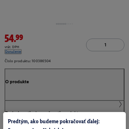
54.99
vrát. DPH
Doručenie
Číslo produktu:
100386504
O produkte
Podrobnosti o bezpečnosti produktu
Predtým, ako budeme pokračovať ďalej: