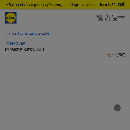
✅Vyber si zľavu podľa výšky svojho nákupu v eshope. Ušetri až 15€!💰
/
Cestovné tašky a kufre
TOPMOVE®
Príručný kufor, 30 l
4.4/5
(5)
4.4 z 5 hviez