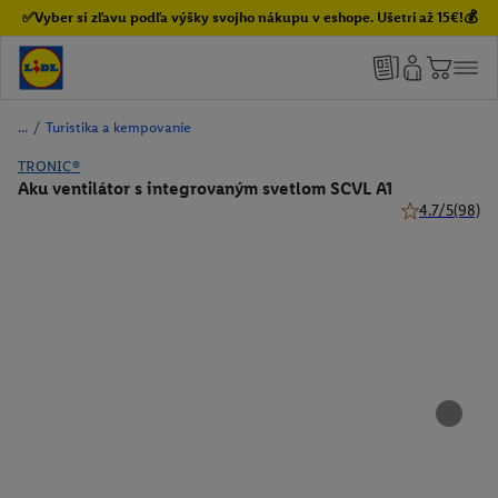
✅Vyber si zľavu podľa výšky svojho nákupu v eshope. Ušetri až 15€!💰
/
Turistika a kempovanie
TRONIC®
Aku ventilátor s integrovaným svetlom SCVL A1
4.7/5
(98)
4.7 z 5 hviezd