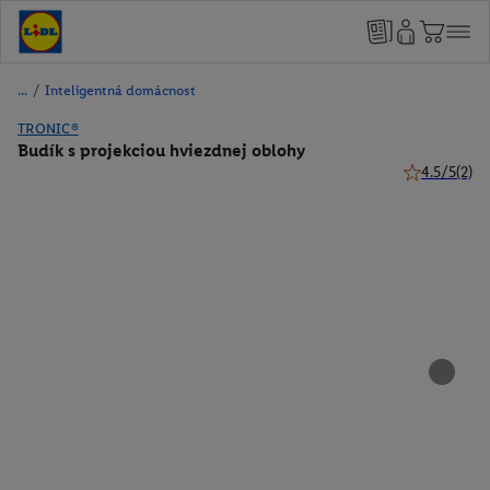
/
Inteligentná domácnosť
TRONIC®
Budík s projekciou hviezdnej oblohy
4.5/5
(2)
4.5 z 5 hviez