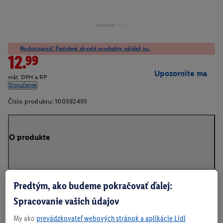
Nedostupné! Podobné skvelé produkty nájdeš tu.
12.99
Upozornite ma
vrát. DPH a RP
Doručenie
Číslo produktu:
100392493
O produkte
Predtým, ako budeme pokračovať ďalej:
Na stiahnutie
Spracovanie vašich údajov
My ako
prevádzkovateľ webových stránok a aplikácie Lidl