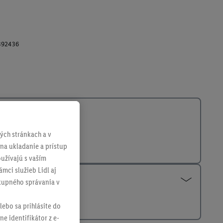
392436
ch stránkach a v
 na ukladanie a prístup
užívajú s vaším
mci služieb Lidl aj
ákupného správania v
lebo sa prihlásite do
ne identifikátor z e-