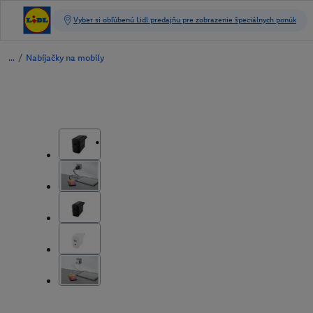
/
Nabíjačky na mobily