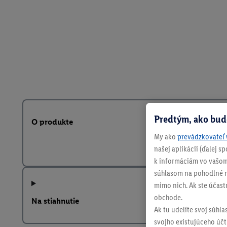
Predtým, ako bud
O produkte
My ako
prevádzkovateľ 
našej aplikácii (ďalej 
k informáciám vo vašom
súhlasom na pohodlné na
mimo nich. Ak ste účast
obchode.
Na stiahnutie
Ak tu udelíte svoj súhla
svojho existujúceho účtu