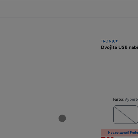
TRONIC®
Dvojitá USB nab
Farba:
Vybert
Nedostupné! Podob