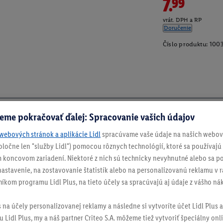
7.99
vrát. DPH a RP
Doručenie
Číslo produktu:
100
eme pokračovať ďalej: Spracovanie vašich údajov
webových stránok a aplikácie Lidl
spracúvame vaše údaje na našich webový
spoločne len "služby Lidl") pomocou rôznych technológií, ktoré sa používajú
 koncovom zariadení. Niektoré z nich sú technicky nevyhnutné alebo sa po
stavenie, na zostavovanie štatistík alebo na personalizovanú reklamu v rá
níkom programu Lidl Plus, na tieto účely sa spracúvajú aj údaje z vášho n
s na účely personalizovanej reklamy a následne si vytvoríte účet Lidl Plus a
 Lidl Plus, my a náš partner Criteo S.A. môžeme tiež vytvoriť špeciálny onli