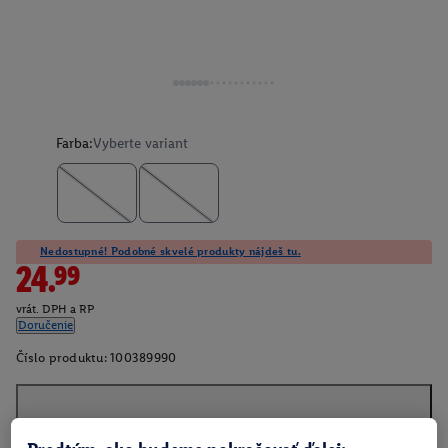
Farba:
Vyberte variant
Nedostupné! Podobné skvelé produkty nájdeš tu.
24.99
vrát. DPH a RP
Doručenie
Číslo produktu:
100389990
O produkte