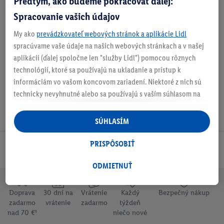
Predtým, ako budeme pokračovať ďalej:
Spracovanie vašich údajov
My ako
prevádzkovateľ webových stránok a aplikácie Lidl
Na stiahnutie
spracúvame vaše údaje na našich webových stránkach a v našej
aplikácii (ďalej spoločne len "služby Lidl") pomocou rôznych
technológií, ktoré sa používajú na ukladanie a prístup k
informáciám vo vašom koncovom zariadení. Niektoré z nich sú
technicky nevyhnutné alebo sa používajú s vaším súhlasom na
pohodlné nastavenie, na zostavovanie štatistík alebo na
personalizovanú reklamu v rámci služieb Lidl aj mimo nich. Ak
SÚHLASÍM
ste účastníkom programu Lidl Plus, na tieto účely sa spracúvajú
aj údaje z vášho nákupného správania v obchode.
PRISPÔSOBIŤ
Odoberaj Newsletter!
Ak tu udelíte svoj súhlas na účely personalizovanej reklamy a
následne si vytvoríte účet Lidl Plus alebo sa prihlásite do svojho
ODMIETNUŤ
existujúceho účtu Lidl Plus, my a náš partner Criteo S.A. môžeme
tiež vytvoriť špeciálny online identifikátor z e-mailovej adresy,
Doprava
30 dní na
Vrátenie
Každý
Bezpečný nákup
ktorú tam uvediete, aby sme vás mohli rozpoznať v službách
zadarmo
vrátenie
zadarmo
týždeň
nad 70 €¹
niečo nové
prevádzkovaných tretími stranami a zobrazovať vám