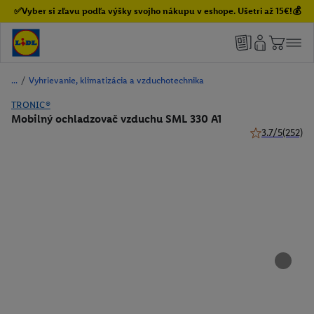
✅Vyber si zľavu podľa výšky svojho nákupu v eshope. Ušetri až 15€!💰
/
Vyhrievanie, klimatizácia a vzduchotechnika
TRONIC®
Mobilný ochladzovač vzduchu SML 330 A1
3.7/5
(252)
3.7 z 5 hviezdi