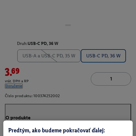
Druh:
USB-C PD, 36 W
USB-A a USB-C PD, 35 W
USB-C PD, 36 W
3.69
vrát. DPH a RP
Doručenie
Číslo produktu:
100374252002
O produkte
Predtým, ako budeme pokračovať ďalej: