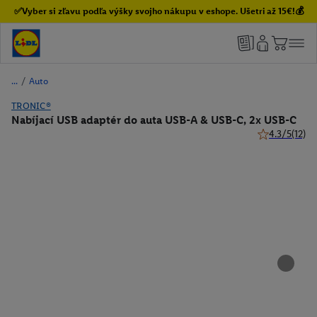
✅Vyber si zľavu podľa výšky svojho nákupu v eshope. Ušetri až 15€!💰
/
Auto
TRONIC®
Nabíjací USB adaptér do auta USB-A & USB-C, 2x USB-C
4.3/5
(12)
4.3 z 5 hviezd