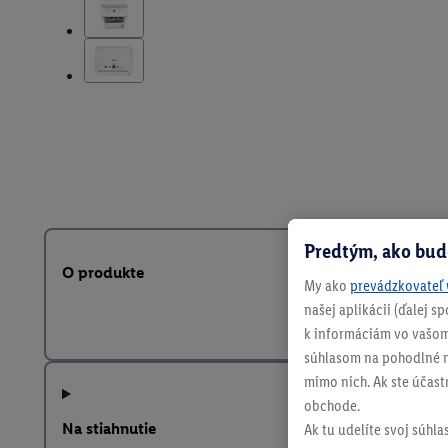
Predtým, ako bud
O produkte
My ako
prevádzkovateľ 
našej aplikácii (ďalej 
k informáciám vo vašom
súhlasom na pohodlné na
mimo nich. Ak ste účast
obchode.
Na stiahnutie
Ak tu udelíte svoj súhla