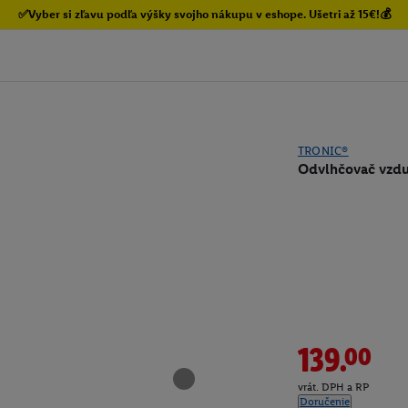
✅Vyber si zľavu podľa výšky svojho nákupu v eshope. Ušetri až 15€!💰
TRONIC®
Odvlhčovač vzdu
139.00
vrát. DPH a RP
Doručenie