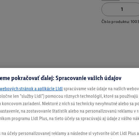
Číslo produktu:
100
eme pokračovať ďalej: Spracovanie vašich údajov
webových stránok a aplikácie Lidl
spracúvame vaše údaje na našich webový
spoločne len "služby Lidl") pomocou rôznych technológií, ktoré sa používajú
 koncovom zariadení. Niektoré z nich sú technicky nevyhnutné alebo sa po
stavenie, na zostavovanie štatistík alebo na personalizovanú reklamu v rá
níkom programu Lidl Plus, na tieto účely sa spracúvajú aj údaje z vášho n
s na účely personalizovanej reklamy a následne si vytvoríte účet Lidl Plus a