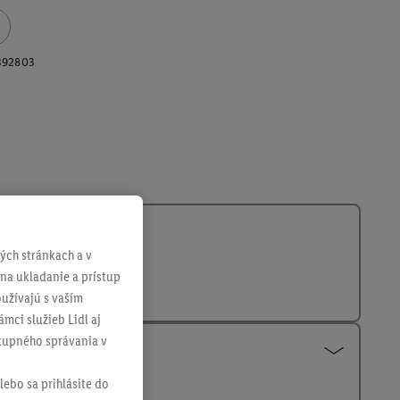
392803
ch stránkach a v
 na ukladanie a prístup
užívajú s vaším
mci služieb Lidl aj
ákupného správania v
lebo sa prihlásite do