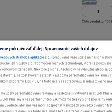
Doručenie
Číslo produktu:
100
eme pokračovať ďalej: Spracovanie vašich údajov
webových stránok a aplikácie Lidl
spracúvame vaše údaje na našich webový
spoločne len "služby Lidl") pomocou rôznych technológií, ktoré sa používajú
 koncovom zariadení. Niektoré z nich sú technicky nevyhnutné alebo sa po
stavenie, na zostavovanie štatistík alebo na personalizovanú reklamu v rá
níkom programu Lidl Plus, na tieto účely sa spracúvajú aj údaje z vášho n
s na účely personalizovanej reklamy a následne si vytvoríte účet Lidl Plus a
 Lidl Plus, my a náš partner Criteo S.A. môžeme tiež vytvoriť špeciálny onli
tam uvediete, aby sme vás mohli rozpoznať v službách prevádzkovaných tre
izovanú reklamu. Na tento účel môže byť vaša zaheslovaná e-mailová adre