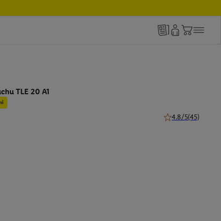
chu TLE 20 A1
mi
4.8/5
(45)
4.8 z 5 hviezdičiek