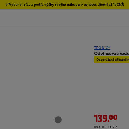
✅Vyber si zľavu podľa výšky svojho nákupu v eshope. Ušetri až 15€!💰
TRONIC®
Odvlhčovač vzdu
Odporúčané zákazník
139.00
vrát. DPH a RP