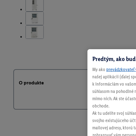
Predtým, ako bud
My ako
prevádzkovateľ 
našej aplikácii (ďalej 
O produkte
k informáciám vo vašom
súhlasom na pohodlné na
mimo nich. Ak ste účast
obchode.
Ak tu udelíte svoj súhla
svojho existujúceho účtu
mailovej adresy, ktorú 
zobrazovať vám personal