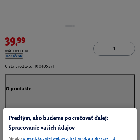
39.99
vrát. DPH a RP
Doručenie
Číslo produktu:
100405371
O produkte
Predtým, ako budeme pokračovať ďalej:
Na stiahnutie
Spracovanie vašich údajov
My ako
prevádzkovateľ webových stránok a aplikácie Lidl