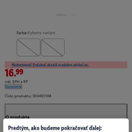
Farba:
Vyberte variant
Nedostupné! Podobné skvelé produkty nájdeš tu.
16.99
vrát. DPH a RP
Doručenie
Číslo produktu:
100401588
O produkte
Predtým, ako budeme pokračovať ďalej: