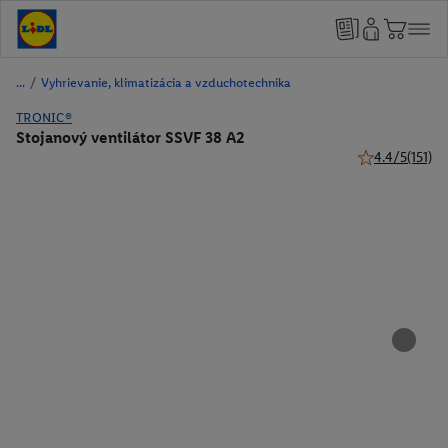
/
Vyhrievanie, klimatizácia a vzduchotechnika
TRONIC®
Stojanový ventilátor SSVF 38 A2
4.4/5
(151)
4.4 z 5 hviezdi