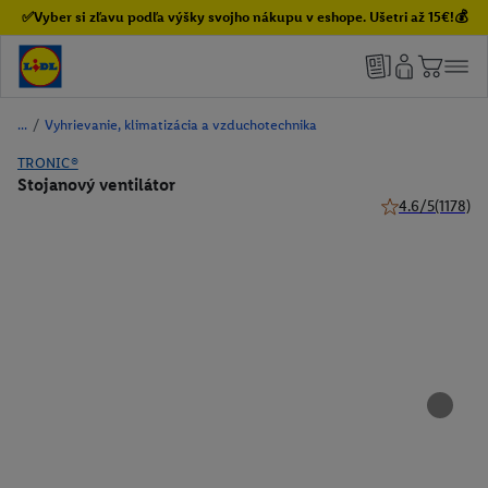
✅Vyber si zľavu podľa výšky svojho nákupu v eshope. Ušetri až 15€!💰
/
Vyhrievanie, klimatizácia a vzduchotechnika
TRONIC®
Stojanový ventilátor
4.6/5
(1178)
4.6 z 5 hviezdič