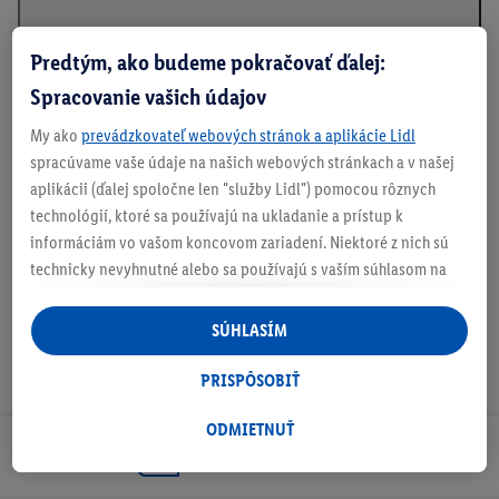
Predtým, ako budeme pokračovať ďalej:
Spracovanie vašich údajov
Informácie o batériách podľa nariadenia EÚ o
batériách
My ako
prevádzkovateľ webových stránok a aplikácie Lidl
spracúvame vaše údaje na našich webových stránkach a v našej
aplikácii (ďalej spoločne len "služby Lidl") pomocou rôznych
technológií, ktoré sa používajú na ukladanie a prístup k
Na stiahnutie
informáciám vo vašom koncovom zariadení. Niektoré z nich sú
technicky nevyhnutné alebo sa používajú s vaším súhlasom na
pohodlné nastavenie, na zostavovanie štatistík alebo na
personalizovanú reklamu v rámci služieb Lidl aj mimo nich. Ak
SÚHLASÍM
ste účastníkom programu Lidl Plus, na tieto účely sa spracúvajú
aj údaje z vášho nákupného správania v obchode.
PRISPÔSOBIŤ
Ak tu udelíte svoj súhlas na účely personalizovanej reklamy a
následne si vytvoríte účet Lidl Plus alebo sa prihlásite do svojho
ODMIETNUŤ
Odoberaj Newsletter!
existujúceho účtu Lidl Plus, my a náš partner Criteo S.A. môžeme
tiež vytvoriť špeciálny online identifikátor z e-mailovej adresy,