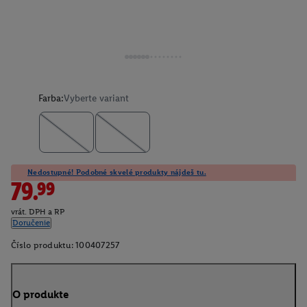
Farba:
Vyberte variant
Nedostupné! Podobné skvelé produkty nájdeš tu.
79.99
vrát. DPH a RP
Doručenie
Číslo produktu:
100407257
O produkte