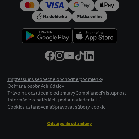
používanie potrebných technológií. Kliknutím na "
Súhlasím
"
vyjadríte súhlas so spracúvaním na všetky vyššie uvedené účely.
Na dobierku
Platba online
Ďalšie informácie vrátane informácií o dobe uchovávania
údajov a Vašom práve kedykoľvek odvolať súhlas s účinnosťou
do budúcnosti nájdete v našich
zásadách ochrany osobných
údajov
.
Imprint nájdete tu.
Právne informácie
Impressum
Všeobecné obchodné podmienky
Ochrana osobných údajov
Právo na odstúpenie od zmluvy
Compliance
Prístupnosť
Informácie o batériách podľa nariadenia EÚ
Cookies ustanovenia
Spravovať súbory cookie
Odstúpenie od zmluvy