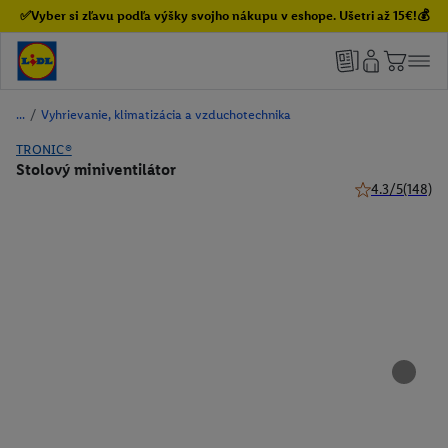
✅Vyber si zľavu podľa výšky svojho nákupu v eshope. Ušetri až 15€!💰
/
Vyhrievanie, klimatizácia a vzduchotechnika
TRONIC®
Stolový miniventilátor
4.3/5
(148)
4.3 z 5 hviezdi