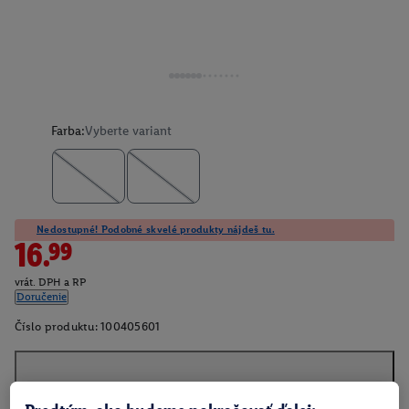
Farba:
Vyberte variant
Nedostupné! Podobné skvelé produkty nájdeš tu.
16.99
vrát. DPH a RP
Doručenie
Číslo produktu:
100405601
O produkte