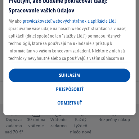
Predtým, ako budeme pokračovať ďalej:
Spracovanie vašich údajov
My ako
prevádzkovateľ webových stránok a aplikácie Lidl
Na stiahnutie
spracúvame vaše údaje na našich webových stránkach a v našej
aplikácii (ďalej spoločne len "služby Lidl") pomocou rôznych
technológií, ktoré sa používajú na ukladanie a prístup k
informáciám vo vašom koncovom zariadení. Niektoré z nich sú
technicky nevyhnutné alebo sa používajú s vaším súhlasom na
pohodlné nastavenie, na zostavovanie štatistík alebo na
personalizovanú reklamu v rámci služieb Lidl aj mimo nich. Ak
SÚHLASÍM
ste účastníkom programu Lidl Plus, na tieto účely sa spracúvajú
aj údaje z vášho nákupného správania v obchode.
PRISPÔSOBIŤ
Odoberaj Newsletter!
Ak tu udelíte svoj súhlas na účely personalizovanej reklamy a
následne si vytvoríte účet Lidl Plus alebo sa prihlásite do svojho
ODMIETNUŤ
existujúceho účtu Lidl Plus, my a náš partner Criteo S.A. môžeme
tiež vytvoriť špeciálny online identifikátor z e-mailovej adresy,
Doprava
30 dní na
Vrátenie
Každý
Bezpečný nákup
ktorú tam uvediete, aby sme vás mohli rozpoznať v službách
zadarmo
vrátenie
zadarmo
týždeň
nad 70 €¹
niečo nové
prevádzkovaných tretími stranami a zobrazovať vám