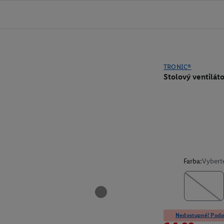
TRONIC®
Stolový ventiláto
Farba:
Vybert
Nedostupné! Podob