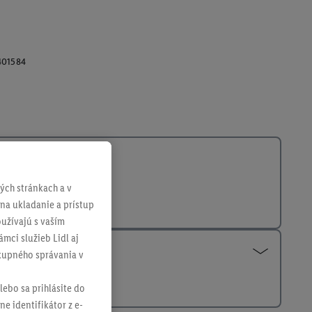
401584
ch stránkach a v
 na ukladanie a prístup
užívajú s vaším
mci služieb Lidl aj
ákupného správania v
lebo sa prihlásite do
ne identifikátor z e-