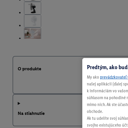
Predtým, ako bud
O produkte
My ako
prevádzkovateľ 
našej aplikácii (ďalej 
k informáciám vo vašom
súhlasom na pohodlné na
mimo nich. Ak ste účast
obchode.
Na stiahnutie
Ak tu udelíte svoj súhla
svojho existujúceho účtu