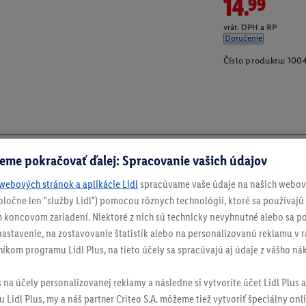
14.99
vrát. DPH a RP
Doručenie
Číslo produktu:
100
eme pokračovať ďalej: Spracovanie vašich údajov
webových stránok a aplikácie Lidl
spracúvame vaše údaje na našich webový
spoločne len "služby Lidl") pomocou rôznych technológií, ktoré sa používajú
 koncovom zariadení. Niektoré z nich sú technicky nevyhnutné alebo sa po
stavenie, na zostavovanie štatistík alebo na personalizovanú reklamu v rá
níkom programu Lidl Plus, na tieto účely sa spracúvajú aj údaje z vášho n
s na účely personalizovanej reklamy a následne si vytvoríte účet Lidl Plus a
 Lidl Plus, my a náš partner Criteo S.A. môžeme tiež vytvoriť špeciálny onli