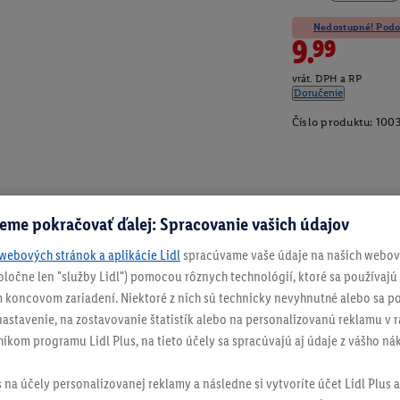
Nedostupné! Podob
9.99
vrát. DPH a RP
Doručenie
Číslo produktu:
100
eme pokračovať ďalej: Spracovanie vašich údajov
webových stránok a aplikácie Lidl
spracúvame vaše údaje na našich webový
spoločne len "služby Lidl") pomocou rôznych technológií, ktoré sa používajú
 koncovom zariadení. Niektoré z nich sú technicky nevyhnutné alebo sa po
stavenie, na zostavovanie štatistík alebo na personalizovanú reklamu v rá
níkom programu Lidl Plus, na tieto účely sa spracúvajú aj údaje z vášho n
s na účely personalizovanej reklamy a následne si vytvoríte účet Lidl Plus a