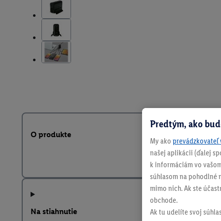
Predtým, ako bud
O produkte
My ako
prevádzkovateľ 
našej aplikácii (ďalej 
k informáciám vo vašom
súhlasom na pohodlné na
mimo nich. Ak ste účast
obchode.
Na stiahnutie
Ak tu udelíte svoj súhla