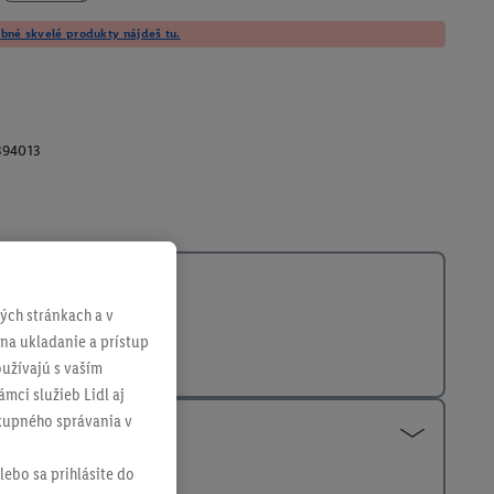
né skvelé produkty nájdeš tu.
394013
ch stránkach a v
 na ukladanie a prístup
užívajú s vaším
mci služieb Lidl aj
ákupného správania v
lebo sa prihlásite do