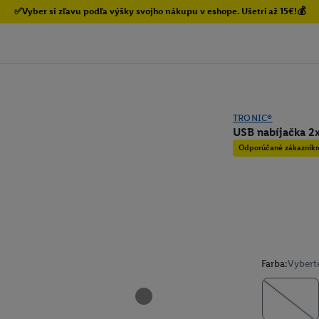
✅Vyber si zľavu podľa výšky svojho nákupu v eshope. Ušetri až 15€!💰
TRONIC®
USB nabíjačka 2
Odporúčané zákazník
Farba:
Vybert