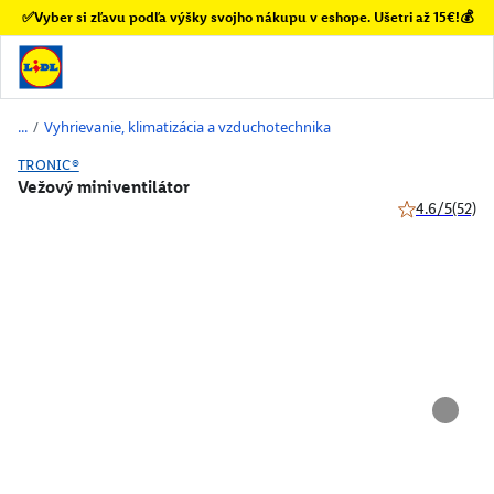
✅Vyber si zľavu podľa výšky svojho nákupu v eshope. Ušetri až 15€!💰
/
Vyhrievanie, klimatizácia a vzduchotechnika
TRONIC®
Vežový miniventilátor
4.6/5
(52)
4.6 z 5 hviezd