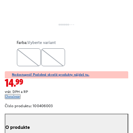
Farba:
Vyberte variant
Nedostupné! Podobné skvelé produkty nájdeš tu.
14.99
vrát. DPH a RP
Doručenie
Číslo produktu:
100406003
O produkte