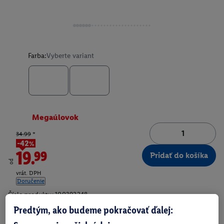
Farba:
Vyberte variant
Megaúlovok
34.99
*
-42%
19.99
Pridať do košíka
od
vrát. DPH
Doručenie
Číslo produktu:
100392248
Predtým, ako budeme pokračovať ďalej: