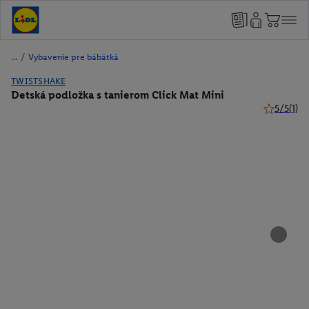
/
Vybavenie pre bábätká
TWISTSHAKE
Detská podložka s tanierom Click Mat Mini
5/5
(1)
5 z 5 hviez