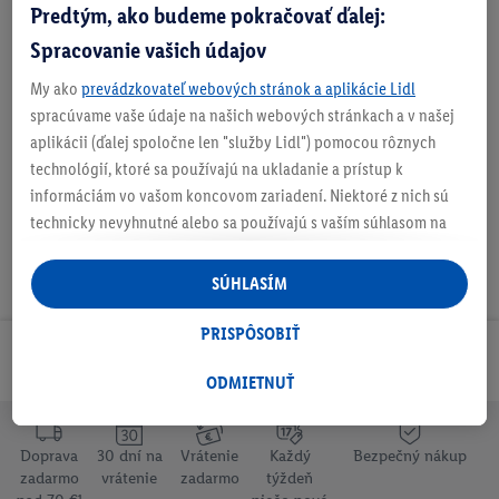
Predtým, ako budeme pokračovať ďalej:
Spracovanie vašich údajov
My ako
prevádzkovateľ webových stránok a aplikácie Lidl
spracúvame vaše údaje na našich webových stránkach a v našej
O
b
aplikácii (ďalej spoločne len "služby Lidl") pomocou rôznych
j
technológií, ktoré sa používajú na ukladanie a prístup k
a
informáciám vo vašom koncovom zariadení. Niektoré z nich sú
v
technicky nevyhnutné alebo sa používajú s vaším súhlasom na
t
pohodlné nastavenie, na zostavovanie štatistík alebo na
e
v
personalizovanú reklamu v rámci služieb Lidl aj mimo nich. Ak
SÚHLASÍM
š
ste účastníkom programu Lidl Plus, na tieto účely sa spracúvajú
e
aj údaje z vášho nákupného správania v obchode.
PRISPÔSOBIŤ
t
Ak tu udelíte svoj súhlas na účely personalizovanej reklamy a
Odoberaj Newsletter!
k
následne si vytvoríte účet Lidl Plus alebo sa prihlásite do svojho
ODMIETNUŤ
y
p
existujúceho účtu Lidl Plus, my a náš partner Criteo S.A. môžeme
r
tiež vytvoriť špeciálny online identifikátor z e-mailovej adresy,
o
Doprava
30 dní na
Vrátenie
Každý
Bezpečný nákup
ktorú tam uvediete, aby sme vás mohli rozpoznať v službách
d
zadarmo
vrátenie
zadarmo
týždeň
prevádzkovaných tretími stranami a zobrazovať vám
u