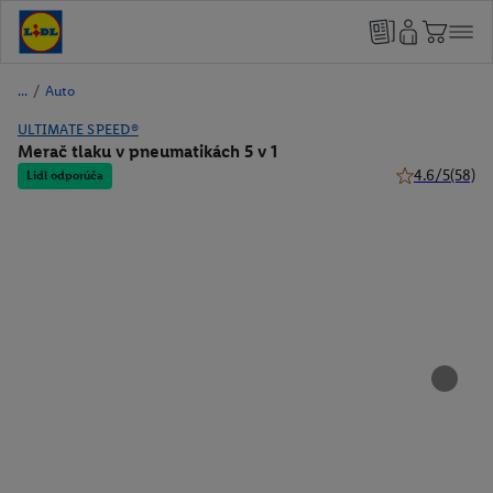
/
Auto
ULTIMATE SPEED®
Merač tlaku v pneumatikách 5 v 1
4.6/5
(58)
Lidl odporúča
4.6 z 5 hviezd