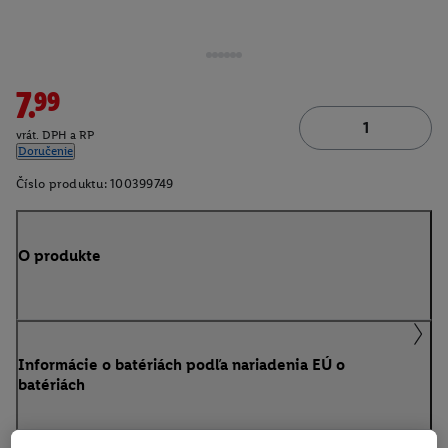
7.99
vrát. DPH a RP
Doručenie
Číslo produktu:
100399749
O produkte
Informácie o batériách podľa nariadenia EÚ o
batériách