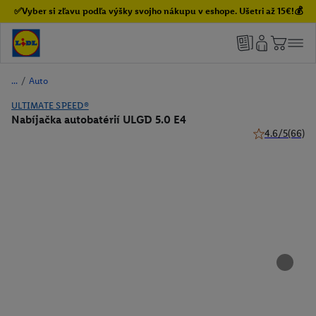
✅Vyber si zľavu podľa výšky svojho nákupu v eshope. Ušetri až 15€!💰
/
Auto
ULTIMATE SPEED®
Nabíjačka autobatérií ULGD 5.0 E4
4.6/5
(66)
4.6 z 5 hviezdi