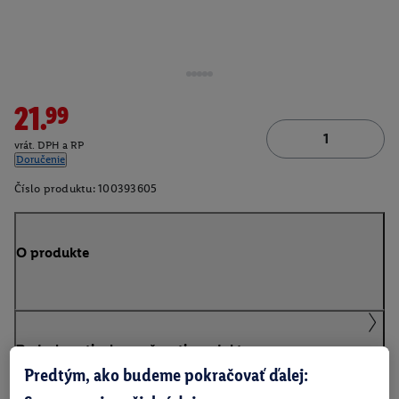
21.99
vrát. DPH a RP
Doručenie
Číslo produktu:
100393605
O produkte
Podrobnosti o bezpečnosti produktu
Predtým, ako budeme pokračovať ďalej: