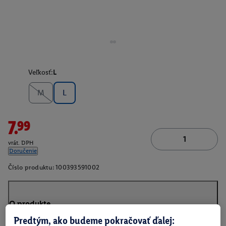
Veľkosť:
L
M
L
7.99
vrát. DPH
Doručenie
Číslo produktu:
100393591002
O produkte
Predtým, ako budeme pokračovať ďalej: