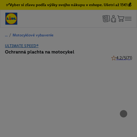
✅Vyber si zľavu podľa výšky svojho nákupu v eshope. Ušetri až 15€!💰
/
Motocyklové vybavenie
ULTIMATE SPEED®
Ochranná plachta na motocykel
4.2/5
(71)
4.2 z 5 hviezd