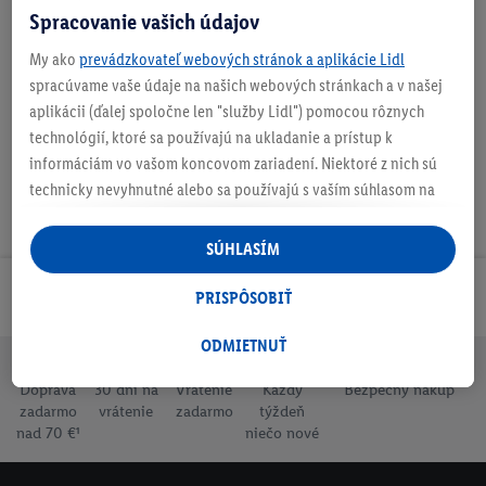
Spracovanie vašich údajov
My ako
prevádzkovateľ webových stránok a aplikácie Lidl
Na stiahnutie
spracúvame vaše údaje na našich webových stránkach a v našej
aplikácii (ďalej spoločne len "služby Lidl") pomocou rôznych
technológií, ktoré sa používajú na ukladanie a prístup k
informáciám vo vašom koncovom zariadení. Niektoré z nich sú
technicky nevyhnutné alebo sa používajú s vaším súhlasom na
pohodlné nastavenie, na zostavovanie štatistík alebo na
personalizovanú reklamu v rámci služieb Lidl aj mimo nich. Ak
SÚHLASÍM
ste účastníkom programu Lidl Plus, na tieto účely sa spracúvajú
aj údaje z vášho nákupného správania v obchode.
Odoberaj Newsletter!
PRISPÔSOBIŤ
Ak tu udelíte svoj súhlas na účely personalizovanej reklamy a
následne si vytvoríte účet Lidl Plus alebo sa prihlásite do svojho
ODMIETNUŤ
existujúceho účtu Lidl Plus, my a náš partner Criteo S.A. môžeme
Doprava
30 dní na
Vrátenie
Každý
Bezpečný nákup
tiež vytvoriť špeciálny online identifikátor z e-mailovej adresy,
zadarmo
vrátenie
zadarmo
týždeň
ktorú tam uvediete, aby sme vás mohli rozpoznať v službách
nad 70 €¹
niečo nové
prevádzkovaných tretími stranami a zobrazovať vám
personalizovanú reklamu. Na tento účel môže byť vaša