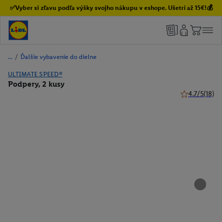
✅Vyber si zľavu podľa výšky svojho nákupu v eshope. Ušetri až 15€!💰
/
Ďalšie vybavenie do dielne
ULTIMATE SPEED®
Podpery, 2 kusy
4.7/5
(18)
4.7 z 5 hviezd