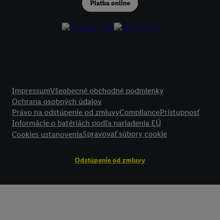
Platba online
podmienkach spracúvania osobných údajov.
Kliknutím na možnosť "
Odmietnuť
" môžete povoliť iba používanie po
technológií. Kliknutím na "
Súhlasím
" vyjadríte súhlas so spracúvaním
vyššie uvedené účely. Ďalšie informácie vrátane informácií o dobe u
údajov a Vašom práve kedykoľvek odvolať súhlas s účinnosťou do bu
nájdete v našich
zásadách ochrany osobných údajov
.
Imprint nájdete 
Právne informácie
Impressum
Všeobecné obchodné podmienky
Ochrana osobných údajov
Právo na odstúpenie od zmluvy
Compliance
Prístupnosť
Informácie o batériách podľa nariadenia EÚ
Spravovať súbory cookie
Cookies ustanovenia
Odstúpenie od zmluvy