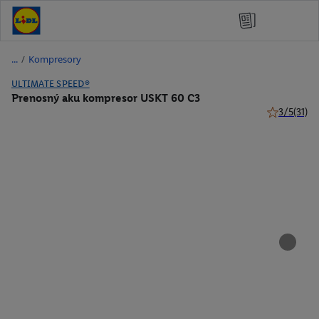
/
Kompresory
ULTIMATE SPEED®
Prenosný aku kompresor USKT 60 C3
3/5
(31)
3 z 5 hviezd