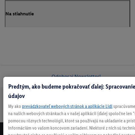
Na stiahnutie
Odoberaj Newsletter!
Predtým, ako budeme pokračovať ďalej: Spracovanie
údajov
Doprava
30 dní na
Vrátenie
Každý
Bezpečný nákup
My ako
prevádzkovateľ webových stránok a aplikácie Lidl
spracúvame 
zadarmo
vrátenie
zadarmo
týždeň
na našich webových stránkach a v našej aplikácii (ďalej spoločne len "
nad 70 €¹
niečo nové
pomocou rôznych technológií, ktoré sa používajú na ukladanie a prís
informáciám vo vašom koncovom zariadení. Niektoré z nich sú techni