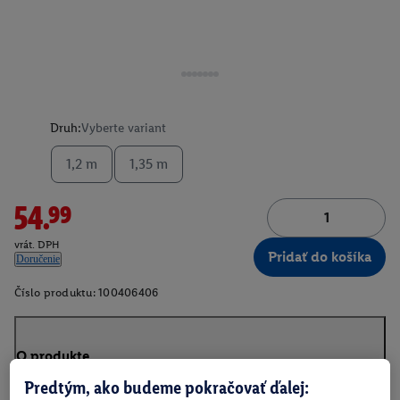
Druh:
Vyberte variant
1,2 m
1,35 m
54.99
vrát. DPH
Pridať do košíka
Doručenie
Číslo produktu:
100406406
O produkte
Predtým, ako budeme pokračovať ďalej: