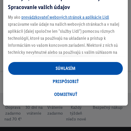
Spracovanie vašich údajov
My ako
prevádzkovateľ webových stránok a aplikácie Lidl
Na stiahnutie
spracúvame vaše údaje na našich webových stránkach a v našej
aplikácii (ďalej spoločne len "služby Lidl") pomocou rôznych
technológií, ktoré sa používajú na ukladanie a prístup k
informáciám vo vašom koncovom zariadení. Niektoré z nich sú
technicky nevyhnutné alebo sa používajú s vaším súhlasom na
pohodlné nastavenie, na zostavovanie štatistík alebo na
personalizovanú reklamu v rámci služieb Lidl aj mimo nich. Ak
SÚHLASÍM
ste účastníkom programu Lidl Plus, na tieto účely sa spracúvajú
aj údaje z vášho nákupného správania v obchode.
PRISPÔSOBIŤ
Odoberaj Newsletter!
Ak tu udelíte svoj súhlas na účely personalizovanej reklamy a
následne si vytvoríte účet Lidl Plus alebo sa prihlásite do svojho
ODMIETNUŤ
existujúceho účtu Lidl Plus, my a náš partner Criteo S.A. môžeme
Doprava
30 dní na
Vrátenie
Každý
Bezpečný nákup
tiež vytvoriť špeciálny online identifikátor z e-mailovej adresy,
zadarmo
vrátenie
zadarmo
týždeň
ktorú tam uvediete, aby sme vás mohli rozpoznať v službách
nad 70 €¹
niečo nové
prevádzkovaných tretími stranami a zobrazovať vám
personalizovanú reklamu. Na tento účel môže byť vaša