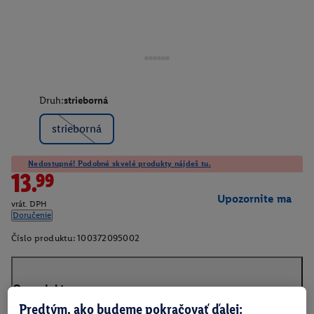
Druh:
strieborná
strieborná
Nedostupné! Podobné skvelé produkty nájdeš tu.
13.99
Upozornite ma
vrát. DPH
Doručenie
Číslo produktu:
100372095002
O produkte
Predtým, ako budeme pokračovať ďalej: