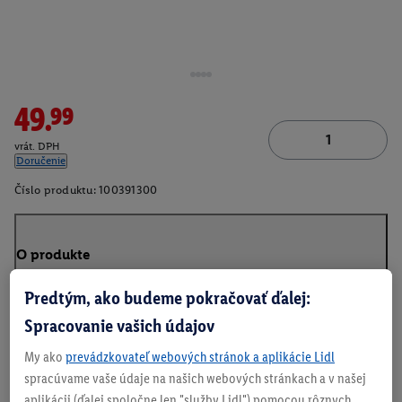
49.99
vrát. DPH
Doručenie
Číslo produktu:
100391300
O produkte
Predtým, ako budeme pokračovať ďalej:
Spracovanie vašich údajov
My ako
prevádzkovateľ webových stránok a aplikácie Lidl
spracúvame vaše údaje na našich webových stránkach a v našej
aplikácii (ďalej spoločne len "služby Lidl") pomocou rôznych