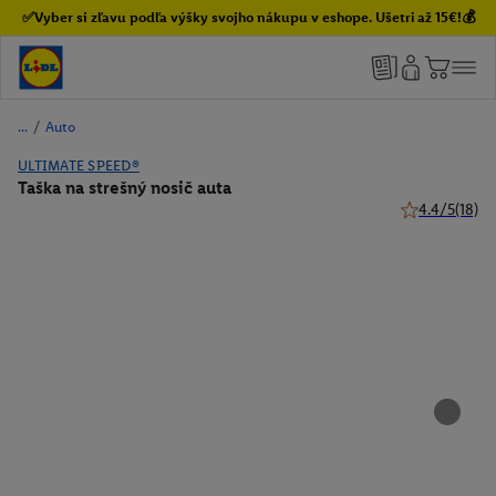
✅Vyber si zľavu podľa výšky svojho nákupu v eshope. Ušetri až 15€!💰
/
Auto
ULTIMATE SPEED®
Taška na strešný nosič auta
4.4/5
(18)
4.4 z 5 hviezd