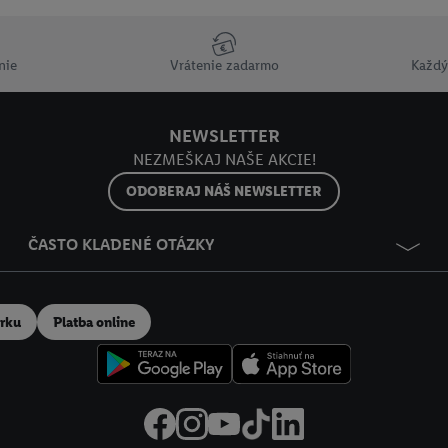
ov
.
Imprint nájdete tu.
nie
Vrátenie zadarmo
Každý
NEWSLETTER
NEZMEŠKAJ NAŠE AKCIE!
ODOBERAJ NÁŠ NEWSLETTER
ČASTO KLADENÉ OTÁZKY
erku
Platba online