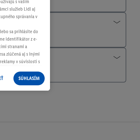
užívajú s vaším
mci služieb Lidl aj
ákupného správania v
lebo sa prihlásite do
ne identifikátor z e-
tími stranami a
sa zlúčená aj s inými
reklamy v súvislosti s
 nákupného košíka v
v rôznych službách
IŤ
SÚHLASÍM
služieb spoločnosti
rov, ktoré má
racúvania osobných
ím na "
Súhlasím
"
ácií o dobe
e v našich
zásadách