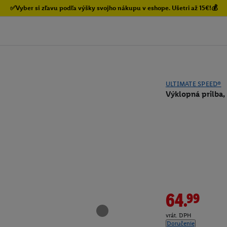
✅Vyber si zľavu podľa výšky svojho nákupu v eshope. Ušetri až 15€!💰
ULTIMATE SPEED®
Výklopná prilba,
64.99
vrát. DPH
Doručenie