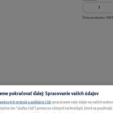
Číslo produktu:
100
eme pokračovať ďalej: Spracovanie vašich údajov
webových stránok a aplikácie Lidl
spracúvame vaše údaje na našich webový
spoločne len "služby Lidl") pomocou rôznych technológií, ktoré sa používajú