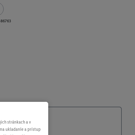
386763
ch stránkach a v
 na ukladanie a prístup