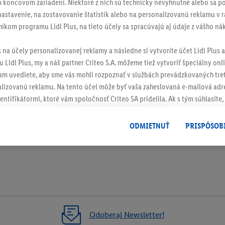
 koncovom zariadení. Niektoré z nich sú technicky nevyhnutné alebo sa po
stavenie, na zostavovanie štatistík alebo na personalizovanú reklamu v rá
níkom programu Lidl Plus, na tieto účely sa spracúvajú aj údaje z vášho n
s na účely personalizovanej reklamy a následne si vytvoríte účet Lidl Plus a
 Lidl Plus, my a náš partner Criteo S.A. môžeme tiež vytvoriť špeciálny onli
tam uvediete, aby sme vás mohli rozpoznať v službách prevádzkovaných tre
izovanú reklamu. Na tento účel môže byť vaša zaheslovaná e-mailová adre
entifikátormi, ktoré vám spoločnosť Criteo SA pridelila. Ak s tým súhlasíte, 
klamy na produkty, o ktoré ste prejavili záujem (napr. vložením produktu do
le nie jeho zakúpením), sa môžu zobrazovať aj na rôznych zariadeniach a 
ODMIETNUŤ
PRISPÔSOB
 možno priradiť niekoľko koncových zariadení alebo používanie viacerých 
hovanej e-mailovej adresy a prípadne ďalších identifikátorov/identifikáto
ispozícii.
žete povoliť jednotlivé účely a nájsť ďalšie informácie o podmienkach sp
Odmietnuť
" môžete povoliť iba používanie potrebných technológií. Kliknut
acúvaním na všetky vyššie uvedené účely. Ďalšie informácie vrátane inform
Odoberaj Newsletter!
ašom práve kedykoľvek odvolať súhlas s účinnosťou do budúcnosti nájdet