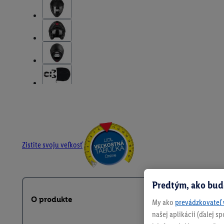
Zistite svoju veľkosť
Predtým, ako bud
O produkte
My ako
prevádzkovateľ 
našej aplikácii (ďalej 