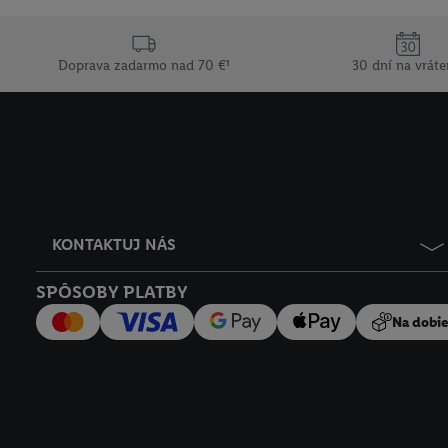
ochrany osobných údaj
Doprava zadarmo nad 70 €¹
30 dní na vráte
KONTAKTUJ NÁS
SPÔSOBY PLATBY
Na dobi