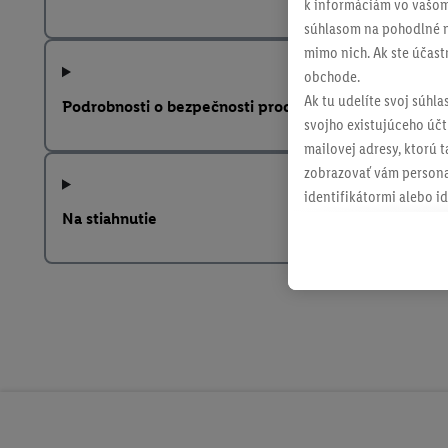
k informáciám vo vašom
súhlasom na pohodlné na
mimo nich. Ak ste účast
obchode.
Ak tu udelíte svoj súhla
Podrobnosti o bezpečnosti produktu
svojho existujúceho účtu
mailovej adresy, ktorú 
zobrazovať vám personal
identifikátormi alebo id
Na stiahnutie
retargetingom, t. j. re
internetovom obchode, a
spoločnosti Lidl ak vám
Lidl, pomocou vašej has
spoločnosť Criteo SA k d
V časti "
Prispôsobiť
" mô
údajov.
Kliknutím na možnosť "
vyjadríte súhlas so spr
uchovávania údajov a V