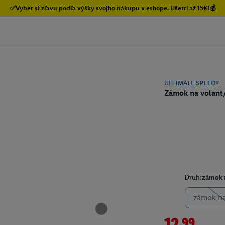
✅Vyber si zľavu podľa výšky svojho nákupu v eshope. Ušetri až 15€!💰
ULTIMATE SPEED®
Zámok na volant
Druh:
zámok 
zámok na
12.99