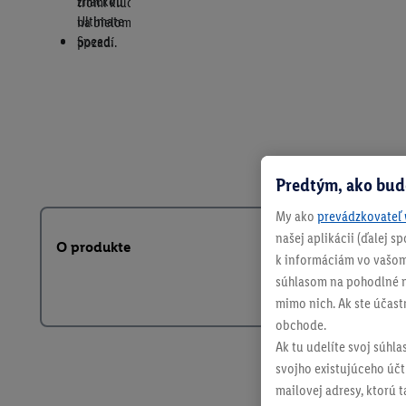
Predtým, ako bud
My ako
prevádzkovateľ 
našej aplikácii (ďalej 
O produkte
k informáciám vo vašom
súhlasom na pohodlné na
mimo nich. Ak ste účast
obchode.
Ak tu udelíte svoj súhla
svojho existujúceho účtu
mailovej adresy, ktorú 