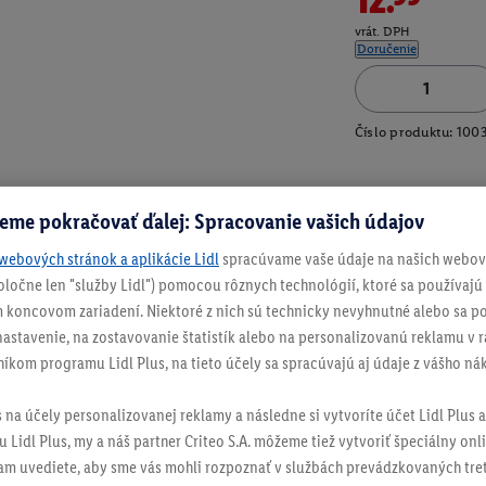
vrát. DPH
Doručenie
Číslo produktu:
100
eme pokračovať ďalej: Spracovanie vašich údajov
webových stránok a aplikácie Lidl
spracúvame vaše údaje na našich webový
spoločne len "služby Lidl") pomocou rôznych technológií, ktoré sa používajú
 koncovom zariadení. Niektoré z nich sú technicky nevyhnutné alebo sa po
stavenie, na zostavovanie štatistík alebo na personalizovanú reklamu v rá
níkom programu Lidl Plus, na tieto účely sa spracúvajú aj údaje z vášho n
s na účely personalizovanej reklamy a následne si vytvoríte účet Lidl Plus a
 Lidl Plus, my a náš partner Criteo S.A. môžeme tiež vytvoriť špeciálny onli
tam uvediete, aby sme vás mohli rozpoznať v službách prevádzkovaných tre