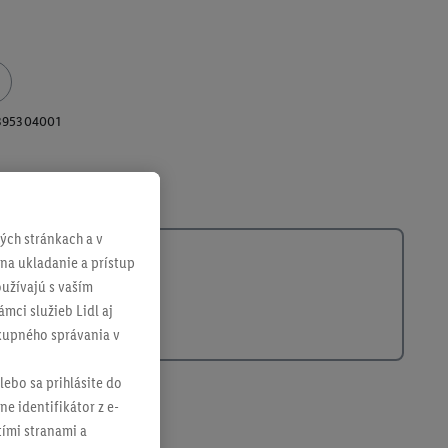
395304001
ch stránkach a v
 na ukladanie a prístup
užívajú s vaším
mci služieb Lidl aj
ákupného správania v
lebo sa prihlásite do
ne identifikátor z e-
tími stranami a