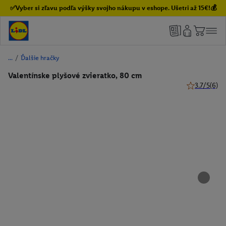
✅Vyber si zľavu podľa výšky svojho nákupu v eshope. Ušetri až 15€!💰
/
Ďalšie hračky
Valentínske plyšové zvieratko, 80 cm
3.7/5
(6)
3.7 z 5 hviez