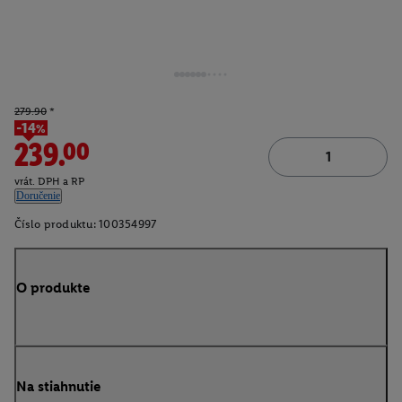
279.90
*
-14%
239.00
vrát. DPH a RP
Doručenie
Číslo produktu:
100354997
O produkte
Na stiahnutie