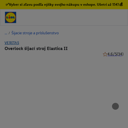
✅Vyber si zľavu podľa výšky svojho nákupu v eshope. Ušetri až 15€!💰
/
Šijacie stroje a príslušenstvo
VERITAS
Overlock šijací stroj Elastica II
4.6/5
(34)
4.6 z 5 hviezd