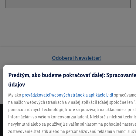
Odoberaj Newsletter!
Predtým, ako budeme pokračovať ďalej: Spracovanie
údajov
Doprava
30 dní na
Vrátenie
Každý
Bezpečný nákup
zadarmo
vrátenie
zadarmo
týždeň
My ako
prevádzkovateľ webových stránok a aplikácie Lidl
spracúvame 
nad 70 €¹
niečo nové
na našich webových stránkach a v našej aplikácii (ďalej spoločne len "
pomocou rôznych technológií, ktoré sa používajú na ukladanie a prís
informáciám vo vašom koncovom zariadení. Niektoré z nich sú techni
NEWSLETTER
nevyhnutné alebo sa používajú s vaším súhlasom na pohodlné nastave
NEZMEŠKAJ NAŠE AKCIE!
zostavovanie štatistík alebo na personalizovanú reklamu v rámci služi
ODOBERAJ NÁŠ NEWSLETTER