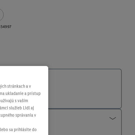
354997
ch stránkach a v
 na ukladanie a prístup
užívajú s vaším
mci služieb Lidl aj
ákupného správania v
lebo sa prihlásite do