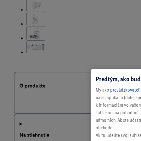
Predtým, ako bud
O produkte
My ako
prevádzkovateľ 
našej aplikácii (ďalej 
k informáciám vo vašom
súhlasom na pohodlné na
mimo nich. Ak ste účast
obchode.
Na stiahnutie
Ak tu udelíte svoj súhla