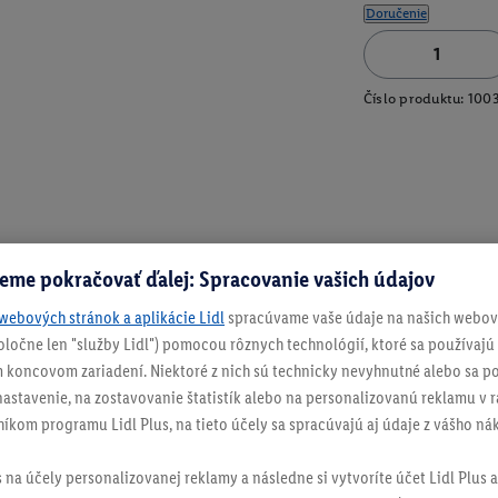
Doručenie
Číslo produktu:
100
eme pokračovať ďalej: Spracovanie vašich údajov
webových stránok a aplikácie Lidl
spracúvame vaše údaje na našich webový
spoločne len "služby Lidl") pomocou rôznych technológií, ktoré sa používajú
 koncovom zariadení. Niektoré z nich sú technicky nevyhnutné alebo sa po
stavenie, na zostavovanie štatistík alebo na personalizovanú reklamu v rá
níkom programu Lidl Plus, na tieto účely sa spracúvajú aj údaje z vášho n
s na účely personalizovanej reklamy a následne si vytvoríte účet Lidl Plus a