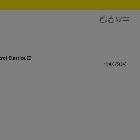
roj Elastica II
4.6/5
(34)
4.6 z 5 hviezdičiek