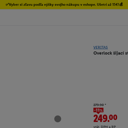
✅Vyber si zľavu podľa výšky svojho nákupu v eshope. Ušetri až 15€!💰
VERITAS
Overlock šijací st
279.90
*
-11%
249.00
vrát. DPH a RP