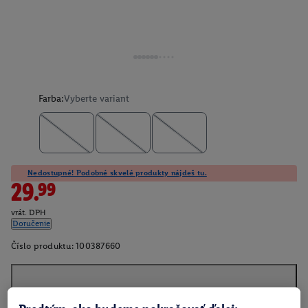
Farba:
Vyberte variant
Nedostupné! Podobné skvelé produkty nájdeš tu.
29.99
vrát. DPH
Doručenie
Číslo produktu:
100387660
O produkte