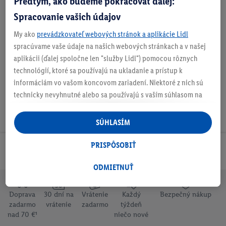
Predtým, ako budeme pokračovať ďalej:
Spracovanie vašich údajov
My ako
prevádzkovateľ webových stránok a aplikácie Lidl
Podrobnosti o bezpečnosti produktu
spracúvame vaše údaje na našich webových stránkach a v našej
aplikácii (ďalej spoločne len "služby Lidl") pomocou rôznych
technológií, ktoré sa používajú na ukladanie a prístup k
informáciám vo vašom koncovom zariadení. Niektoré z nich sú
technicky nevyhnutné alebo sa používajú s vaším súhlasom na
pohodlné nastavenie, na zostavovanie štatistík alebo na
personalizovanú reklamu v rámci služieb Lidl aj mimo nich. Ak
SÚHLASÍM
ste účastníkom programu Lidl Plus, na tieto účely sa spracúvajú
aj údaje z vášho nákupného správania v obchode.
PRISPÔSOBIŤ
Odoberaj Newsletter!
Ak tu udelíte svoj súhlas na účely personalizovanej reklamy a
následne si vytvoríte účet Lidl Plus alebo sa prihlásite do svojho
ODMIETNUŤ
existujúceho účtu Lidl Plus, my a náš partner Criteo S.A. môžeme
tiež vytvoriť špeciálny online identifikátor z e-mailovej adresy,
Doprava
30 dní na
Vrátenie
Každý
Bezpečný nákup
ktorú tam uvediete, aby sme vás mohli rozpoznať v službách
zadarmo
vrátenie
zadarmo
týždeň
nad 70 €¹
niečo nové
prevádzkovaných tretími stranami a zobrazovať vám