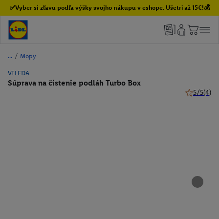
✅Vyber si zľavu podľa výšky svojho nákupu v eshope. Ušetri až 15€!💰
/
Mopy
VILEDA
Súprava na čistenie podláh Turbo Box
5/5
(4)
5 z 5 hviez