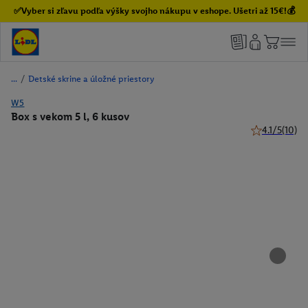
✅Vyber si zľavu podľa výšky svojho nákupu v eshope. Ušetri až 15€!💰
/
Detské skrine a úložné priestory
W5
Box s vekom 5 l, 6 kusov
4.1/5
(10)
4.1 z 5 hviezd