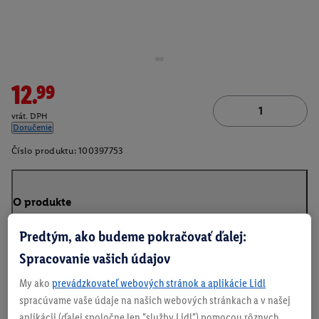
12.99
vrát. DPH
Doručenie
Číslo produktu:
100397753
O produkte
Predtým, ako budeme pokračovať ďalej:
Spracovanie vašich údajov
My ako
prevádzkovateľ webových stránok a aplikácie Lidl
spracúvame vaše údaje na našich webových stránkach a v našej
aplikácii (ďalej spoločne len "služby Lidl") pomocou rôznych