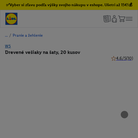
✅Vyber si zľavu podľa výšky svojho nákupu v eshope. Ušetri až 15€!💰
/
Pranie a žehlenie
W5
Drevené vešiaky na šaty, 20 kusov
4.6/5
(10)
4.6 z 5 hviezd