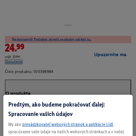
Nedostupné! Podobné skvelé produkty nájdeš tu.
24.99
Upozornite ma
vrát. DPH
Doručenie
Číslo produktu:
100398984
O produkte
Predtým, ako budeme pokračovať ďalej:
Spracovanie vašich údajov
My ako
prevádzkovateľ webových stránok a aplikácie Lidl
spracúvame vaše údaje na našich webových stránkach a v našej