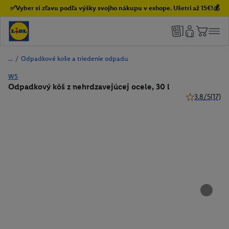
✅Vyber si zľavu podľa výšky svojho nákupu v eshope. Ušetri až 15€!💰
/
Odpadkové koše a triedenie odpadu
W5
Odpadkový kôš z nehrdzavejúcej ocele, 30 l
3.8/5
(17)
3.8 z 5 hviezd