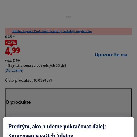
Nedostupné! Podobné skvelé produkty nájdeš tu.
6.89
*
-27%
4.99
Upozornite ma
vrát. DPH
* Najnižšia cena za posledných 30 dní
Doručenie
Číslo produktu:
100391871
O produkte
Praktický úložný pomocník s 24 úložnými vreckami na
Predtým, ako budeme pokračovať ďalej:
topánky, utierky a malé predmety
Spracovanie vašich údajov