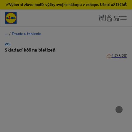
✅Vyber si zľavu podľa výšky svojho nákupu v eshope. Ušetri až 15€!💰
/
Pranie a žehlenie
W5
Skladací kôš na bielizeň
4.7/5
(26)
4.7 z 5 hviezd