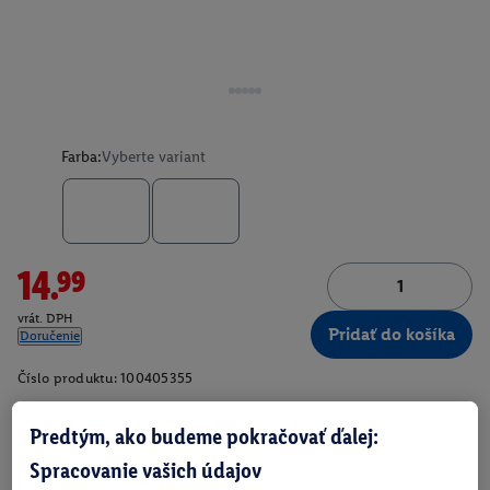
Farba:
Vyberte variant
14.99
vrát. DPH
Pridať do košíka
Doručenie
Číslo produktu:
100405355
Predtým, ako budeme pokračovať ďalej:
O produkte
Spracovanie vašich údajov