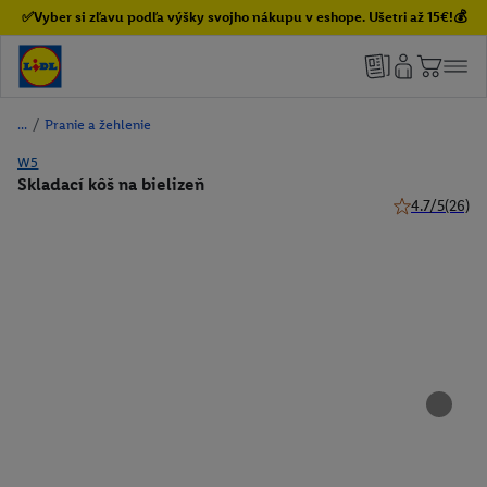
✅Vyber si zľavu podľa výšky svojho nákupu v eshope. Ušetri až 15€!💰
/
Pranie a žehlenie
W5
Skladací kôš na bielizeň
4.7/5
(26)
4.7 z 5 hviezd