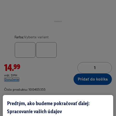
Farba:
Vyberte variant
14.99
vrát. DPH
Pridať do košíka
Doručenie
Číslo produktu:
100405355
Predtým, ako budeme pokračovať ďalej:
O produkte
Spracovanie vašich údajov