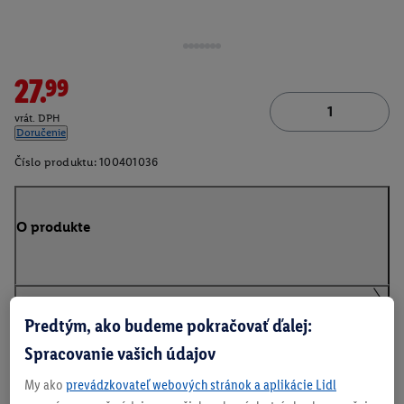
27.99
vrát. DPH
Doručenie
Číslo produktu:
100401036
O produkte
Predtým, ako budeme pokračovať ďalej:
Na stiahnutie
Spracovanie vašich údajov
My ako
prevádzkovateľ webových stránok a aplikácie Lidl