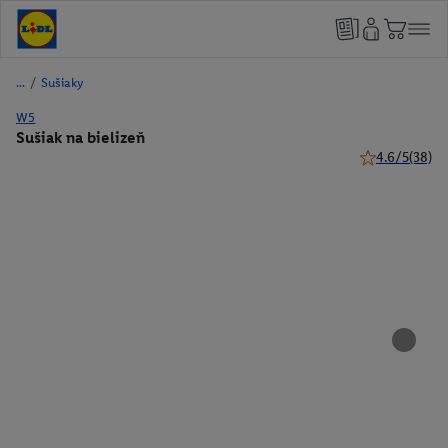
/
Sušiaky
W5
Sušiak na bielizeň
4.6/5
(38)
4.6 z 5 hviezd