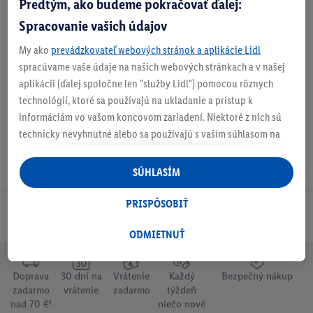
Predtým, ako budeme pokračovať ďalej:
Spracovanie vašich údajov
My ako
prevádzkovateľ webových stránok a aplikácie Lidl
O produkte
spracúvame vaše údaje na našich webových stránkach a v našej
aplikácii (ďalej spoločne len "služby Lidl") pomocou rôznych
technológií, ktoré sa používajú na ukladanie a prístup k
informáciám vo vašom koncovom zariadení. Niektoré z nich sú
technicky nevyhnutné alebo sa používajú s vaším súhlasom na
pohodlné nastavenie, na zostavovanie štatistík alebo na
personalizovanú reklamu v rámci služieb Lidl aj mimo nich. Ak
SÚHLASÍM
ste účastníkom programu Lidl Plus, na tieto účely sa spracúvajú
aj údaje z vášho nákupného správania v obchode.
PRISPÔSOBIŤ
Odoberaj Newsletter!
Ak tu udelíte svoj súhlas na účely personalizovanej reklamy a
následne si vytvoríte účet Lidl Plus alebo sa prihlásite do svojho
ODMIETNUŤ
existujúceho účtu Lidl Plus, my a náš partner Criteo S.A. môžeme
tiež vytvoriť špeciálny online identifikátor z e-mailovej adresy,
Doprava
30 dní na
Vrátenie
Každý
Bezpečný nákup
ktorú tam uvediete, aby sme vás mohli rozpoznať v službách
zadarmo
vrátenie
zadarmo
týždeň
prevádzkovaných tretími stranami a zobrazovať vám
nad 70 €¹
niečo nové