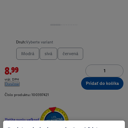
Druh:
Vyberte variant
Modrá
sivá
červená
8.99
vrát. DPH
Pridať do košíka
Doručenie
Číslo produktu:
100397421
Zistite svoju veľkosť