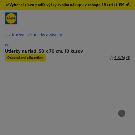
✅Vyber si zľavu podľa výšky svojho nákupu v eshope. Ušetri až 15€!💰
/
Kuchynské utierky a zástery
W5
Utierky na riad, 50 x 70 cm, 10 kusov
4.8/5
(51)
Odporúčané zákazníkmi
4.8 z 5 hviezd