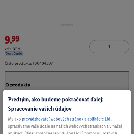
9.99
vrát. DPH
Doručenie
Číslo produktu:
100404507
O produkte
Predtým, ako budeme pokračovať ďalej:
Spracovanie vašich údajov
My ako
prevádzkovateľ webových stránok a aplikácie Lidl
spracúvame vaše údaje na našich webových stránkach a v našej
aplikácii (ďalej spoločne len "služby Lidl") pomocou rôznych