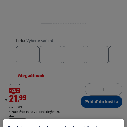
Farba:
Vyberte variant
Megaúlovok
29.99
*
-26%
21.99
od
Pridať do košíka
vrát. DPH
* Najnižšia cena za posledných 30
dní
Doručenie