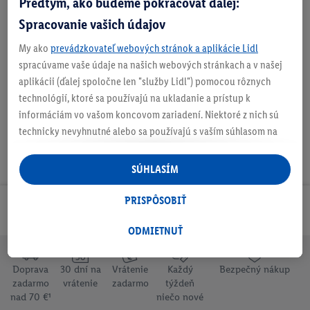
Predtým, ako budeme pokračovať ďalej:
Číslo produktu:
100393963
Spracovanie vašich údajov
My ako
prevádzkovateľ webových stránok a aplikácie Lidl
O produkte
spracúvame vaše údaje na našich webových stránkach a v našej
aplikácii (ďalej spoločne len "služby Lidl") pomocou rôznych
technológií, ktoré sa používajú na ukladanie a prístup k
informáciám vo vašom koncovom zariadení. Niektoré z nich sú
technicky nevyhnutné alebo sa používajú s vaším súhlasom na
pohodlné nastavenie, na zostavovanie štatistík alebo na
personalizovanú reklamu v rámci služieb Lidl aj mimo nich. Ak
SÚHLASÍM
ste účastníkom programu Lidl Plus, na tieto účely sa spracúvajú
aj údaje z vášho nákupného správania v obchode.
PRISPÔSOBIŤ
Odoberaj Newsletter!
Ak tu udelíte svoj súhlas na účely personalizovanej reklamy a
následne si vytvoríte účet Lidl Plus alebo sa prihlásite do svojho
ODMIETNUŤ
existujúceho účtu Lidl Plus, my a náš partner Criteo S.A. môžeme
tiež vytvoriť špeciálny online identifikátor z e-mailovej adresy,
Doprava
30 dní na
Vrátenie
Každý
Bezpečný nákup
ktorú tam uvediete, aby sme vás mohli rozpoznať v službách
zadarmo
vrátenie
zadarmo
týždeň
prevádzkovaných tretími stranami a zobrazovať vám
nad 70 €¹
niečo nové