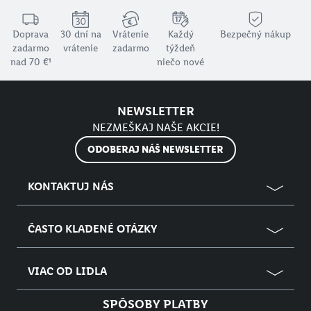
Doprava
30 dní na
Vrátenie
Každý
Bezpečný nákup
zadarmo
vrátenie
zadarmo
týždeň
nad 70 €¹
niečo nové
NEWSLETTER
NEZMEŠKAJ NAŠE AKCIE!
ODOBERAJ NÁŠ NEWSLETTER
KONTAKTUJ NÁS
ČASTO KLADENÉ OTÁZKY
VIAC OD LIDLA
SPÔSOBY PLATBY