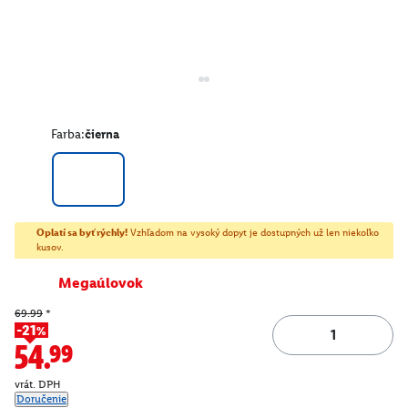
Farba:
čierna
Oplatí sa byť rýchly!
Vzhľadom na vysoký dopyt je dostupných už len niekoľko
kusov.
Megaúlovok
69.99
*
-21%
54.99
vrát. DPH
Doručenie