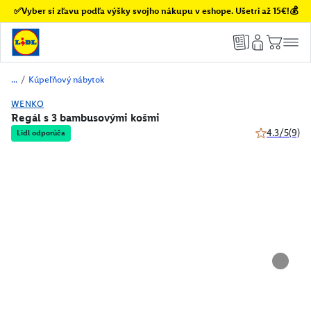
✅Vyber si zľavu podľa výšky svojho nákupu v eshope. Ušetri až 15€!💰
/
Kúpeľňový nábytok
WENKO
Regál s 3 bambusovými košmi
4.3/5
(9)
Lidl odporúča
4.3 z 5 hviez