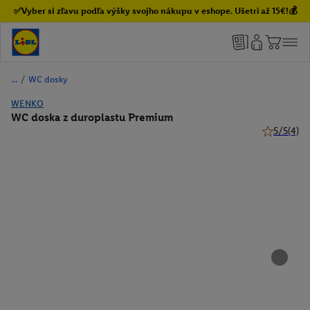
✅Vyber si zľavu podľa výšky svojho nákupu v eshope. Ušetri až 15€!💰
/
WC dosky
WENKO
WC doska z duroplastu Premium
5/5
(4)
5 z 5 hviez