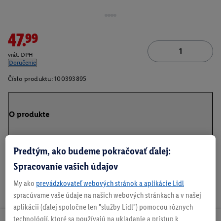
47.99
vrát. DPH
Doručenie
Číslo produktu:
100393895
O produkte
Predtým, ako budeme pokračovať ďalej:
Spracovanie vašich údajov
My ako
prevádzkovateľ webových stránok a aplikácie Lidl
spracúvame vaše údaje na našich webových stránkach a v našej
aplikácii (ďalej spoločne len "služby Lidl") pomocou rôznych
technológií, ktoré sa používajú na ukladanie a prístup k