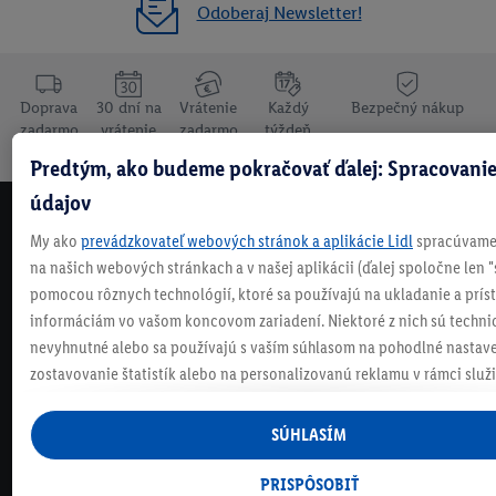
Odoberaj Newsletter!
Doprava
30 dní na
Vrátenie
Každý
Bezpečný nákup
zadarmo
vrátenie
zadarmo
týždeň
nad 70 €¹
niečo nové
Predtým, ako budeme pokračovať ďalej: Spracovanie
údajov
NEWSLETTER
My ako
prevádzkovateľ webových stránok a aplikácie Lidl
spracúvame 
NEZMEŠKAJ NAŠE AKCIE!
na našich webových stránkach a v našej aplikácii (ďalej spoločne len "
ODOBERAJ NÁŠ NEWSLETTER
pomocou rôznych technológií, ktoré sa používajú na ukladanie a prís
informáciám vo vašom koncovom zariadení. Niektoré z nich sú techni
nevyhnutné alebo sa používajú s vaším súhlasom na pohodlné nastave
KONTAKTUJ NÁS
zostavovanie štatistík alebo na personalizovanú reklamu v rámci služi
mimo nich. Ak ste účastníkom programu Lidl Plus, na tieto účely sa sp
ČASTO KLADENÉ OTÁZKY
údaje z vášho nákupného správania v obchode.
SÚHLASÍM
Ak tu udelíte svoj súhlas na účely personalizovanej reklamy a následne
vytvoríte účet Lidl Plus alebo sa prihlásite do svojho existujúceho účtu
PRISPÔSOBIŤ
VIAC OD LIDLA