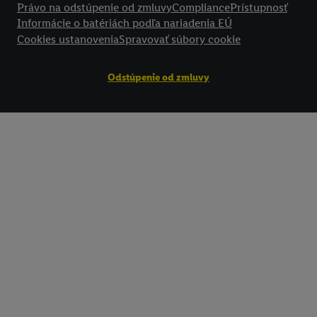
Právo na odstúpenie od zmluvy
Compliance
Prístupnosť
Informácie o batériách podľa nariadenia EÚ
Cookies ustanovenia
Spravovať súbory cookie
Odstúpenie od zmluvy