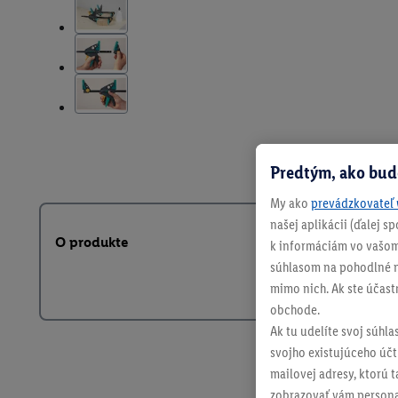
Predtým, ako bud
My ako
prevádzkovateľ 
našej aplikácii (ďalej 
O produkte
k informáciám vo vašom
súhlasom na pohodlné na
mimo nich. Ak ste účast
obchode.
Ak tu udelíte svoj súhla
svojho existujúceho účtu
mailovej adresy, ktorú 
zobrazovať vám personal