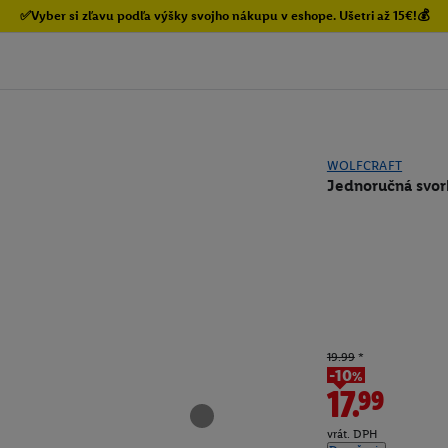
✅Vyber si zľavu podľa výšky svojho nákupu v eshope. Ušetri až 15€!💰
WOLFCRAFT
Jednoručná svo
19.99
*
-10%
17.99
vrát. DPH