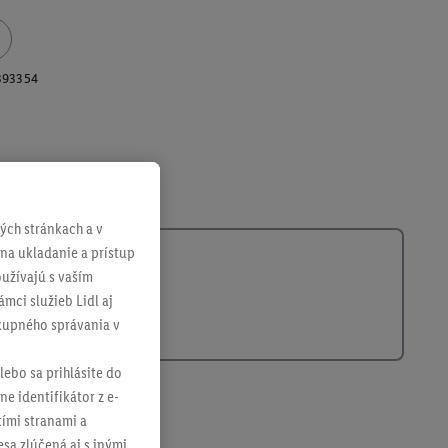
393354
ch stránkach a v
 na ukladanie a prístup
užívajú s vaším
mci služieb Lidl aj
ákupného správania v
lebo sa prihlásite do
ne identifikátor z e-
tími stranami a
sa zlúčená aj s inými