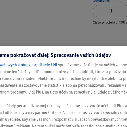
Doručenie
Číslo produktu:
100
eme pokračovať ďalej: Spracovanie vašich údajov
webových stránok a aplikácie Lidl
spracúvame vaše údaje na našich webový
spoločne len "služby Lidl") pomocou rôznych technológií, ktoré sa používajú
 koncovom zariadení. Niektoré z nich sú technicky nevyhnutné alebo sa po
stavenie, na zostavovanie štatistík alebo na personalizovanú reklamu v rá
níkom programu Lidl Plus, na tieto účely sa spracúvajú aj údaje z vášho n
s na účely personalizovanej reklamy a následne si vytvoríte účet Lidl Plus a
 Lidl Plus, my a náš partner Criteo S.A. môžeme tiež vytvoriť špeciálny onli
tam uvediete, aby sme vás mohli rozpoznať v službách prevádzkovaných tre
izovanú reklamu. Na tento účel môže byť vaša zaheslovaná e-mailová adre