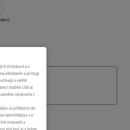
396113
ch stránkach a v
 na ukladanie a prístup
užívajú s vaším
mci služieb Lidl aj
ákupného správania v
lebo sa prihlásite do
ne identifikátor z e-
tími stranami a
sa zlúčená aj s inými