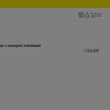
ár s vonnými sviečkami
4.6/5
(8)
4.6 z 5 hviezdičie