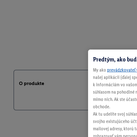
Predtým, ako bud
My ako
prevádzkovateľ 
našej aplikácii (ďalej 
O produkte
k informáciám vo vašom
súhlasom na pohodlné na
mimo nich. Ak ste účast
obchode.
Ak tu udelíte svoj súhla
svojho existujúceho účtu
mailovej adresy, ktorú 
zobrazovať vám personal