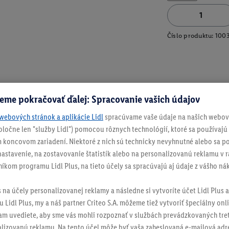
Číslo produktu:
100
eme pokračovať ďalej: Spracovanie vašich údajov
webových stránok a aplikácie Lidl
spracúvame vaše údaje na našich webový
spoločne len "služby Lidl") pomocou rôznych technológií, ktoré sa používajú
 koncovom zariadení. Niektoré z nich sú technicky nevyhnutné alebo sa po
stavenie, na zostavovanie štatistík alebo na personalizovanú reklamu v rá
níkom programu Lidl Plus, na tieto účely sa spracúvajú aj údaje z vášho n
s na účely personalizovanej reklamy a následne si vytvoríte účet Lidl Plus a
 Lidl Plus, my a náš partner Criteo S.A. môžeme tiež vytvoriť špeciálny onli
tam uvediete, aby sme vás mohli rozpoznať v službách prevádzkovaných tre
izovanú reklamu. Na tento účel môže byť vaša zaheslovaná e-mailová adre