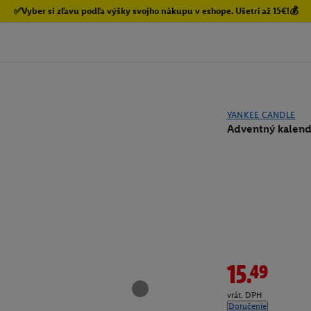
✅Vyber si zľavu podľa výšky svojho nákupu v eshope. Ušetri až 15€!💰
YANKEE CANDLE
Adventný kalend
15.49
vrát. DPH
Doručenie