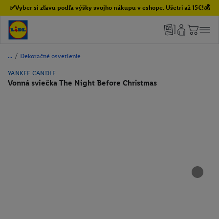
✅Vyber si zľavu podľa výšky svojho nákupu v eshope. Ušetri až 15€!💰
/
Dekoračné osvetlenie
YANKEE CANDLE
Vonná sviečka The Night Before Christmas