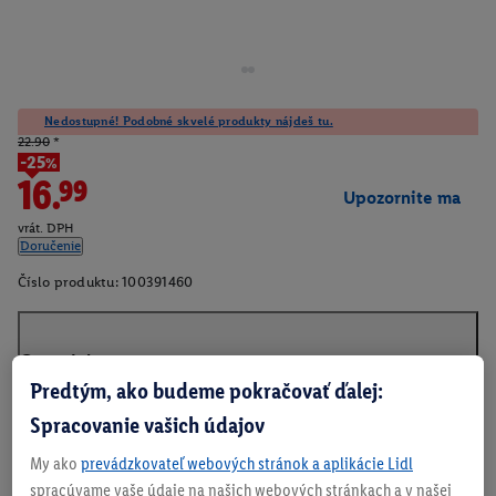
Nedostupné! Podobné skvelé produkty nájdeš tu.
22.90
*
-25%
16.99
Upozornite ma
vrát. DPH
Doručenie
Číslo produktu:
100391460
O produkte
Predtým, ako budeme pokračovať ďalej:
Spracovanie vašich údajov
My ako
prevádzkovateľ webových stránok a aplikácie Lidl
spracúvame vaše údaje na našich webových stránkach a v našej